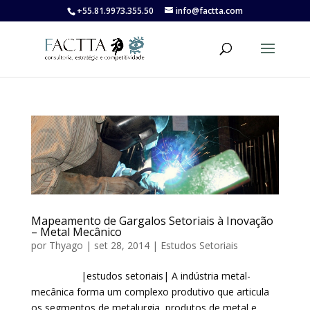
+55.81.9973.355.50
info@factta.com
Mapeamento de Gargalos Setoriais à Inovação
– Metal Mecânico
por
Thyago
|
set 28, 2014
|
Estudos Setoriais
|estudos setoriais| A indústria metal-
mecânica forma um complexo produtivo que articula
os segmentos de metalurgia, produtos de metal e